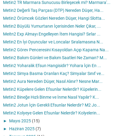
Metin2 TR Marmara Sunucusu Birleşecek mi? Marmara'...
Metin2 Değerli Taş Parçası (DTP) Nereden Düşer, Ha...
Metin2 Örümcek Gözleri Nereden Düşer, Hangi Slotta...
Metin2 Büyülü Yumurtanın İçerisinden Neler Çıkar, ...
Meitn2 Exp Almayı Engelleyen İtem Hangisi? Sırlar ...
Metin2 En İyi Oyuncular ve Loncalar Sıralamasına N...
Metin2 Görev Penceresini Kısayoldan Açıp Kapama Na...
Metin2 Bakım Günleri ve Bakım Saatleri Ne Zaman? M...
Metin2 Yoharalık Efsun Hangisidir? Yohara İçin En ...
Metin2 Simya Basma Oranları Kaç? Simyalar Sınıf ve...
Metin2 Aura Nereden Düşer, Nasıl Alınır? Nesne Mar...
Metin2 Küpelere Gelen Efsunlar Nelerdir? Küpelerin...
Metin2 Bineğe Hızlı Binme ve İnme Nasıl Yapılır? K...
Metin2 Jotun İçin Gerekli Efsunlar Nelerdir? M2 Jo...
Metin2 Kolyeye Gelen Efsunlar Nelerdir? Kolyelerin...
►
Mayıs 2025
(15)
►
Haziran 2025
(7)