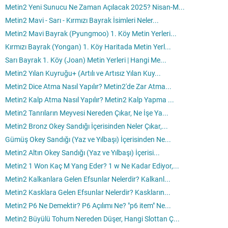
Metin2 Yeni Sunucu Ne Zaman Açılacak 2025? Nisan-M...
Metin2 Mavi - Sarı - Kırmızı Bayrak İsimleri Neler...
Metin2 Mavi Bayrak (Pyungmoo) 1. Köy Metin Yerleri...
Kırmızı Bayrak (Yongan) 1. Köy Haritada Metin Yerl...
Sarı Bayrak 1. Köy (Joan) Metin Yerleri | Hangi Me...
Metin2 Yılan Kuyruğu+ (Artılı ve Artısız Yılan Kuy...
Metin2 Dice Atma Nasıl Yapılır? Metin2'de Zar Atma...
Metin2 Kalp Atma Nasıl Yapılır? Metin2 Kalp Yapma ...
Metin2 Tanrıların Meyvesi Nereden Çıkar, Ne İşe Ya...
Metin2 Bronz Okey Sandığı İçerisinden Neler Çıkar,...
Gümüş Okey Sandığı (Yaz ve Yılbaşı) İçerisinden Ne...
Metin2 Altın Okey Sandığı (Yaz ve Yılbaşı) İçerisi...
Metin2 1 Won Kaç M Yang Eder? 1 w Ne Kadar Ediyor,...
Metin2 Kalkanlara Gelen Efsunlar Nelerdir? Kalkanl...
Metin2 Kasklara Gelen Efsunlar Nelerdir? Kaskların...
Metin2 P6 Ne Demektir? P6 Açılımı Ne? "p6 item" Ne...
Metin2 Büyülü Tohum Nereden Düşer, Hangi Slottan Ç...