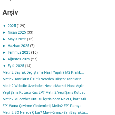
Arşiv
▼
2025
(129)
►
Nisan 2025
(33)
►
Mayıs 2025
(15)
►
Haziran 2025
(7)
►
Temmuz 2025
(16)
►
Ağustos 2025
(27)
▼
Eylül 2025
(14)
Metin2 Bayrak Değiştirme Nasıl Yapılır? M2 Krallık...
Metin2 Tanrıların Özütü Nereden Düşer? Tanrıların ...
Metin2 Website Üzerinden Nesne Market Nasıl Açılır...
Yeşil Şans Kutusu Kaç EP? Metin2 Yeşil Şans Kutusu...
Metin2 Mücevher Kutusu İçerisinden Neler Çıkar? Mü...
EP'i Wona Çevirme Yöntemleri | Metin2 EP'i Paraya ...
Metin2 BO Nerede Çıkar? Mavi-Kırmızı-Sarı Bayrakta...