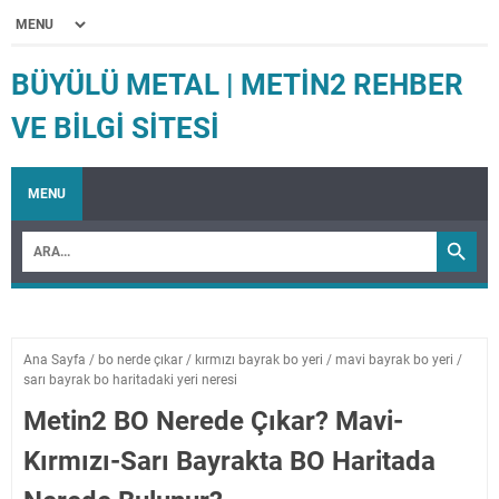
BÜYÜLÜ METAL | METIN2 REHBER
VE BILGI SITESI
MENU
Ana Sayfa
/
bo nerde çıkar
/
kırmızı bayrak bo yeri
/
mavi bayrak bo yeri
/
sarı bayrak bo haritadaki yeri neresi
Metin2 BO Nerede Çıkar? Mavi-
Kırmızı-Sarı Bayrakta BO Haritada