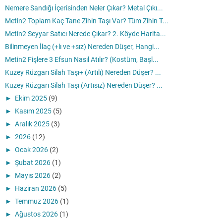
Nemere Sandığı İçerisinden Neler Çıkar? Metal Çıkı...
Metin2 Toplam Kaç Tane Zihin Taşı Var? Tüm Zihin T...
Metin2 Seyyar Satıcı Nerede Çıkar? 2. Köyde Harita...
Bilinmeyen İlaç (+lı ve +sız) Nereden Düşer, Hangi...
Metin2 Fişlere 3 Efsun Nasıl Atılır? (Kostüm, Başl...
Kuzey Rüzgarı Silah Taşı+ (Artılı) Nereden Düşer? ...
Kuzey Rüzgarı Silah Taşı (Artısız) Nereden Düşer? ...
►
Ekim 2025
(9)
►
Kasım 2025
(5)
►
Aralık 2025
(3)
►
2026
(12)
►
Ocak 2026
(2)
►
Şubat 2026
(1)
►
Mayıs 2026
(2)
►
Haziran 2026
(5)
►
Temmuz 2026
(1)
►
Ağustos 2026
(1)