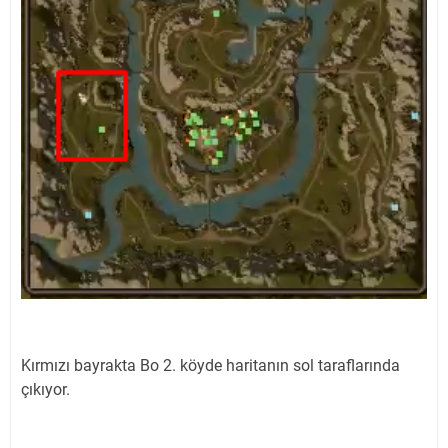
Kırmızı bayrakta Bo 2. köyde haritanın sol taraflarında
çıkıyor.