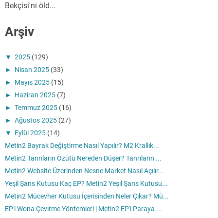
Bekçisi'ni öld...
Arşiv
▼
2025
(129)
►
Nisan 2025
(33)
►
Mayıs 2025
(15)
►
Haziran 2025
(7)
►
Temmuz 2025
(16)
►
Ağustos 2025
(27)
▼
Eylül 2025
(14)
Metin2 Bayrak Değiştirme Nasıl Yapılır? M2 Krallık...
Metin2 Tanrıların Özütü Nereden Düşer? Tanrıların ...
Metin2 Website Üzerinden Nesne Market Nasıl Açılır...
Yeşil Şans Kutusu Kaç EP? Metin2 Yeşil Şans Kutusu...
Metin2 Mücevher Kutusu İçerisinden Neler Çıkar? Mü...
EP'i Wona Çevirme Yöntemleri | Metin2 EP'i Paraya ...